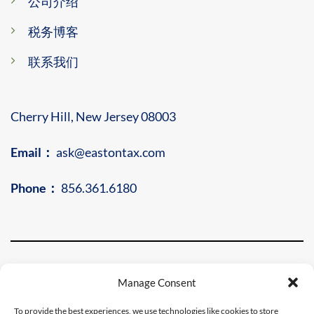
公司介绍
税务博客
联系我们
Cherry Hill, New Jersey 08003
Email：
ask@eastontax.com
Phone：
856.361.6180
Manage Consent
To provide the best experiences, we use technologies like cookies to store